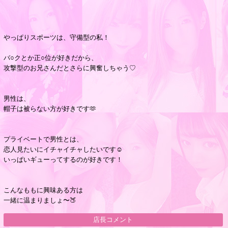
やっぱりスポーツは、守備型の私！
バ○クとか正○位が好きだから、
攻撃型のお兄さんだとさらに興奮しちゃう♡
男性は、
帽子は被らない方が好きです🫶
プライベートで男性とは、
恋人見たいにイチャイチャしたいです☺️
いっぱいギューってするのが好きです！
こんなももに興味ある方は
一緒に温まりましょ〜🍑
店長コメント