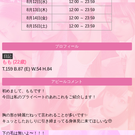
8月12日(
水
)
12:00 ～ 23:59
8月13日(
木
)
12:00 ～ 23:59
8月14日(
金
)
12:00 ～ 23:59
8月15日(
土
)
12:00 ～ 23:59
プロフィール
日記
もも
(22歳)
T.159 B.87 (E) W.54 H.84
アピールコメント
初めまして、ももです！
今日は私のプライベートのあれこれをご紹介します！
胸の形が綺麗だねって言われることが多いです✨
キュッとしたおしりに引き締まってる身体見に来てほしいな🥺
下の毛は無いよ〜！！！