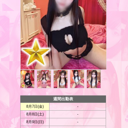
週間出勤表
8月7日(
金
)
-
8月8日(
土
)
-
8月9日(
日
)
-