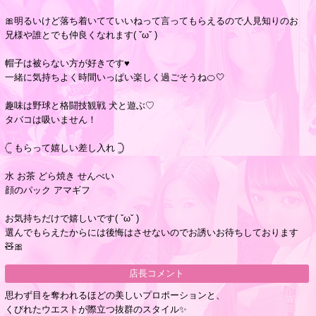
🎀明るいけど落ち着いてていいねって言ってもらえるので人見知りのお
兄様や誰とでも仲良くなれます( ˇωˇ )
帽子は被らない方が好きです♥
一緒に気持ちよく時間いっぱい楽しく過ごそうね🍊🤍
趣味は野球と格闘技観戦 犬と遊ぶ♡
タバコは吸いません！
‎𓊆 もらって嬉しい差し入れ 𓊇
水 お茶 どら焼き せんべい
顔のパック アマギフ
お気持ちだけで嬉しいです( ˇωˇ )
選んでもらえたからには後悔はさせないのでお誘いお待ちしております
🧸🎀
店長コメント
思わず目を奪われるほどの美しいプロポーションと、
くびれたウエストが際立つ抜群のスタイル✨