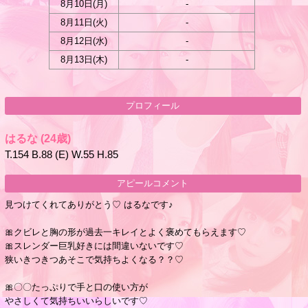
8月10日(
月
)
-
8月11日(
火
)
-
8月12日(
水
)
-
8月13日(
木
)
-
プロフィール
はるな
(24歳)
T.154 B.88 (E) W.55 H.85
アピールコメント
見つけてくれてありがとう♡ はるなです♪
🎀クビレと胸の形が過去一キレイとよく褒めてもらえます♡
🎀スレンダー巨乳好きには間違いないです♡
狭いきつきつあそこで気持ちよくなる？？♡
🎀〇〇たっぷりで手と口の使い方が
やさしくて気持ちいいらしいです♡