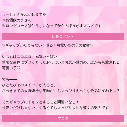
しーしゃぷかぷかします💜
※お酒飲めません
※ロングコースは仲良しになってからのほうがオススメです
店長コメント
✨ギャップがたまらない！明るく可愛いあの子の秘密✨
いつもはニコニコ、元気いっぱい！
華奢な身体にプリッとしたおっぱいとお尻が魅力の、誰からも愛される
可愛い子♡
でも――
ひとたびそのスイッチが入ると、
さっきまでの天真爛漫な笑顔が、ちょっぴりえっちな色気に変わる…？
そのギャップにドキッとすること間違いなし！
可愛いだけじゃない、明るくてちょっぴり大胆な彼女の魅力です
ブログ