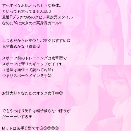
すべすべなお肌ともちもちな身体...
といっても太ってません🙅🏻‍♀️
最近Fブラきつめのクビレ異次元スタイル
なのに🍑は大きめの高身長ガール✨
上つきだから正💜位とバ💜クおすすめ💞
鬼💜責めかなり得意👹
スポーツ前のトレーニングは攻撃型で
スポーツは守りのギャップがイイ❣️
（意味は頑張って調べてね🩵）
つまりスポーツメイン選手😈
お話大好きなただのオタク女子🫶💞
でもやっぱり男性は帽子被らないほうが
だーーーいすき💗
Mットは苦手分野です🥲🥲🥲🥲🥲