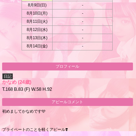
8月9日(
日
)
-
8月10日(
月
)
-
8月11日(
火
)
-
8月12日(
水
)
-
8月13日(
木
)
-
8月14日(
金
)
-
プロフィール
日記
かなめ
(24歳)
T.168 B.83 (F) W.58 H.92
アピールコメント
初めましてかなめです🩵
プライベートのことを軽くアピール❣️